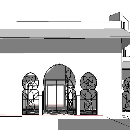
Exporter les lignes sélectionnées
Exporter toutes les colonnes
Exporter uniquement les colonnes affichées
Menu
<
>
Association des Musulmans de Flers et du
Bocage
Notre équipe
Ajoutez un logo, un bouton, des réseaux sociaux
Cliquez pour éditer