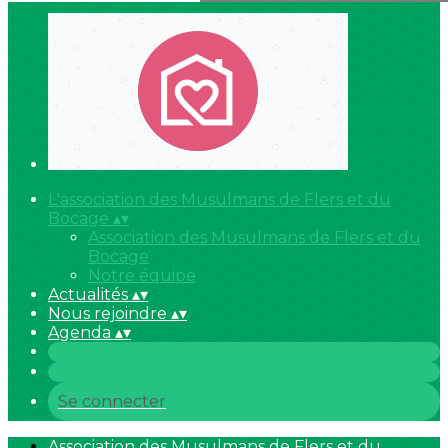
L'association des Musulmans de Flers et du
Bocage
▴
▾
Association des Musulmans de Flers et du
Bocage
Notre équipe
Actualités
▴
▾
Nous rejoindre
▴
▾
Agenda
▴
▾
Se connecter
Association des Musulmans de Flers et du