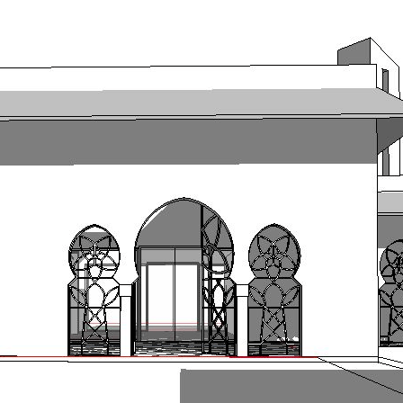
Exporter les lignes sélectionnées
Exporter toutes les colonnes
Exporter uniquement les colonnes affichées
Menu
Ajoutez un logo, un bouton, des réseaux sociaux
Cliquez pour éditer