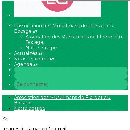
L'association des Musulmans de Flers et du
Bocage
▴
▾
Association des Musulmans de Flers et du
Bocage
Notre équipe
Actualités
▴
▾
Nous rejoindre
▴
▾
Agenda
▴
▾
Se connecter
Association des Musulmans de Flers et du
Bocage
Notre équipe
?>
Images de la page d'accueil